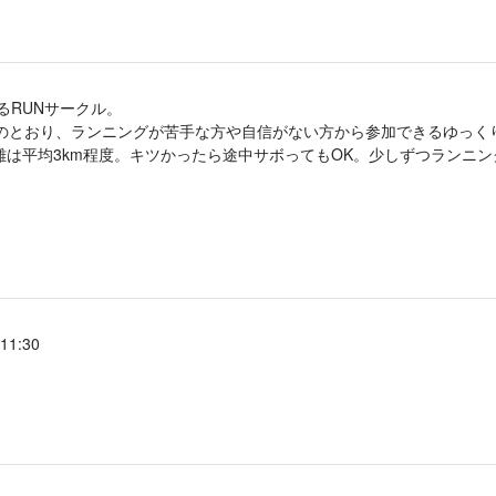
ゆるRUNサークル。
名のとおり、ランニングが苦手な方や自信がない方から参加できるゆっく
離は平均3km程度。キツかったら途中サボってもOK。少しずつランニ
11:30