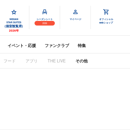
NISSAN
シーズンシート
マイページ
オフィシャル
STAR SUITES
webショップ
2026
(個室観覧席)
2026年
イベント・応援
ファンクラブ
特集
フード
アプリ
THE LIVE
その他