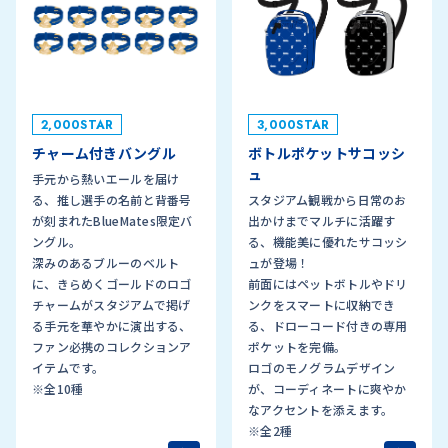
2,000STAR
3,000STAR
チャーム付きバングル
ボトルポケットサコッシ
ュ
手元から熱いエールを届け
る、推し選手の名前と背番号
スタジアム観戦から日常のお
が刻まれたBlueMates限定バ
出かけまでマルチに活躍す
ングル。
る、機能美に優れたサコッシ
深みのあるブルーのベルト
ュが登場！
に、きらめくゴールドのロゴ
前面にはペットボトルやドリ
チャームがスタジアムで掲げ
ンクをスマートに収納でき
る手元を華やかに演出する、
る、ドローコード付きの専用
ファン必携のコレクションア
ポケットを完備。
イテムです。
ロゴのモノグラムデザイン
※全10種
が、コーディネートに爽やか
なアクセントを添えます。
※全2種