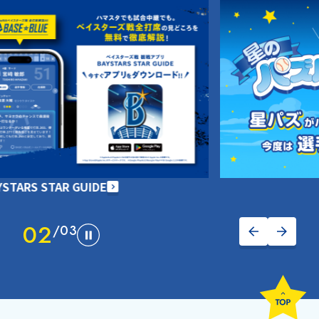
星のパズルナイン'
02
/
03