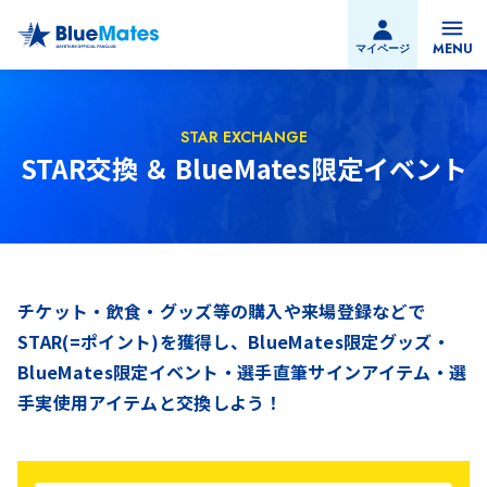
CLOSE
MENU
マイページ
マイページ
STAR EXCHANGE
入会方法
BlueMatesサービス
STAR交換 ＆ BlueMates限定イベント
チケットサービス
STAR交換
オプション
よくあるご質問
チケット・飲食・グッズ等の購入や来場登録などで
STAR(=ポイント)を獲得し、BlueMates限定グッズ・
BlueMates限定イベント・選手直筆サインアイテム・選
手実使用アイテムと交換しよう！
今すぐ入会する