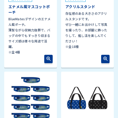
エナメル風マスコットポ
アクリルスタンド
ーチ
存在感のある大きさのアクリ
BlueMatesデザインのエナメ
ルスタンドです。
ル風ポーチ。
ぜひ一緒にお出かけして写真
薄型ながら収納力抜群で、バ
を撮ったり、お部屋に飾った
ッグの中でもすっきり収まる
りして、推し活を楽しんでく
サイズ感は様々な用途で活
ださい！
躍。
※全18種
※全4種