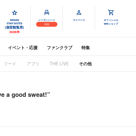
NISSAN
シーズンシート
マイページ
オフィシャル
STAR SUITES
webショップ
2026
(個室観覧席)
2026年
イベント・応援
ファンクラブ
特集
フード
アプリ
THE LIVE
その他
good sweat!”