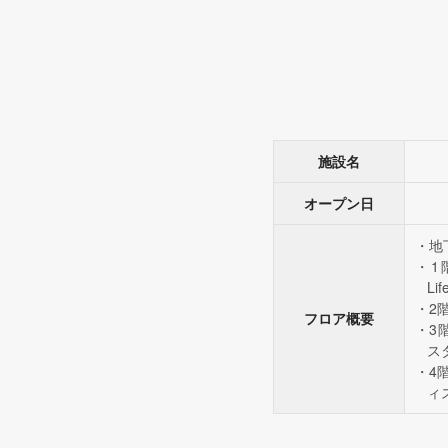
施設名
オープン日
地下
1
Li
2階
フロア概要
3
ス
4
ィ