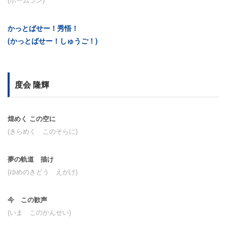
(ホームラン)
かっとばせー！秀悟！
(かっとばせー！しゅうご！)
度会 隆輝
煌めく この空に
(きらめく このそらに)
夢の軌道 描け
(ゆめのきどう えがけ)
今 この歓声
(いま このかんせい)