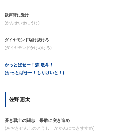
歓声背に受け
(かんせいせにうけ)
ダイヤモンド駆け抜けろ
(ダイヤモンドかけぬけろ)
かっとばせー！森 敬斗！
(かっとばせー！もりけいと！)
佐野 恵太
蒼き戦士の闘志 果敢に突き進め
(あおきせんしのとうし かかんにつきすすめ)