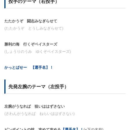
投手のテーマ（右投手）
たたかうぞ 闘志みなぎらせて
(たたかうぞ とうしみなぎらせて)
勝利の海 行くぞベイスターズ
(しょうりのうみ ゆくぞベイスターズ)
かっとばせー 【選手名】！
先発左腕のテーマ（左投手）
左腕がうなれば 狙いははずさない
(さわんがうなれば ねらいははずさない)
ピンポイントの技 攻めて攻めろ
【選手名】！
(※下の名前)