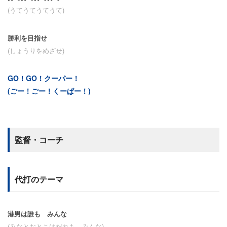
(うてうてうてうて)
勝利を目指せ
(しょうりをめざせ)
GO！GO！クーパー！
(ごー！ごー！くーぱー！)
監督・コーチ
代打のテーマ
港男は誰も みんな
(みなとおとこはだれも みんな)