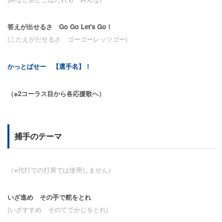
答えが出せるさ Go Go Let's Go！
(こたえがだせるさ ゴーゴーレッツゴー)
かっとばせー 【選手名】！
（※2コーラス目から各応援歌へ）
捕手のテーマ
（※代打での打席では使用しません）
いざ進め その手で舵をとれ
(いざすすめ そのてでかじをとれ)