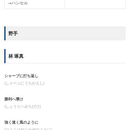
→ハンセル
野手
林 琢真
シャープに打ち返し
(しゃーぷにうちかえし)
勝利へ導け
(しょうりへみちびけ)
強く速く風のように
(つよくはやくかぜのように)