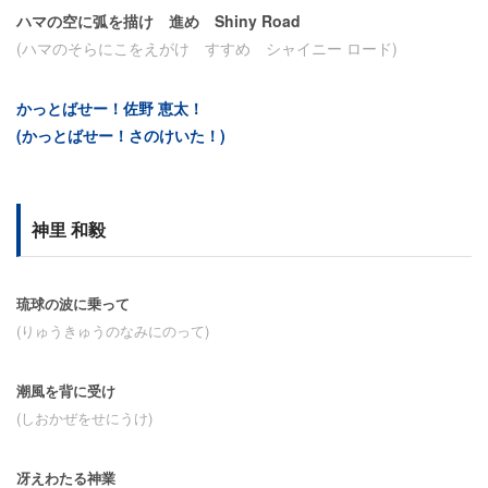
ハマの空に弧を描け 進め Shiny Road
(ハマのそらにこをえがけ すすめ シャイニー ロード)
かっとばせー！佐野 恵太！
(かっとばせー！さのけいた！)
神里 和毅
琉球の波に乗って
(りゅうきゅうのなみにのって)
潮風を背に受け
(しおかぜをせにうけ)
冴えわたる神業