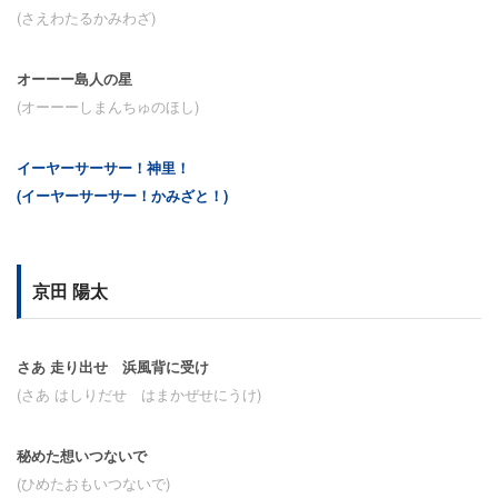
(さえわたるかみわざ)
オーーー島人の星
(オーーーしまんちゅのほし)
イーヤーサーサー！神里！
(
イーヤーサーサー
！かみざと！)
京田 陽太
さあ 走り出せ 浜風背に受け
(さあ はしりだせ はまかぜせにうけ)
秘めた想いつないで
(ひめたおもいつないで)