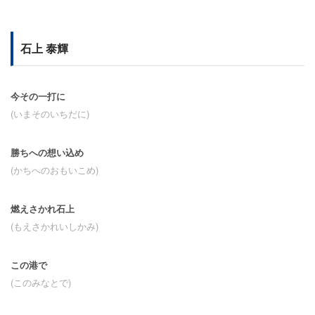
石上 泰輝
今その一打に
(いまそのいちだに)
勝ちへの想い込め
(かちへのおもいこめ)
燃えさかれ石上
(もえさかれいしかみ)
この港で
(このみなとで)