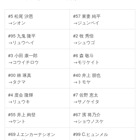
#5 松尾 汐恩
#57 東妻 純平
→シオン
→ジュンペイ
#95 九鬼 隆平
#2 牧 秀悟
→リュウヘイ
→シュウゴ
#3 小田 康一郎
#6 森 敬斗
→コウイチロウ
→モリケイト
#00 林 琢真
#40 井上 朋也
→タクマ
→トモヤ
#4 度会 隆輝
#7 佐野 恵太
→リュウキ
→サノケイタ
#55 井上 絢登
#67 濱 将乃介
→ケント
→ショウノスケ
#69 J.エンカーナシオン
#99 C.ヒュンメル