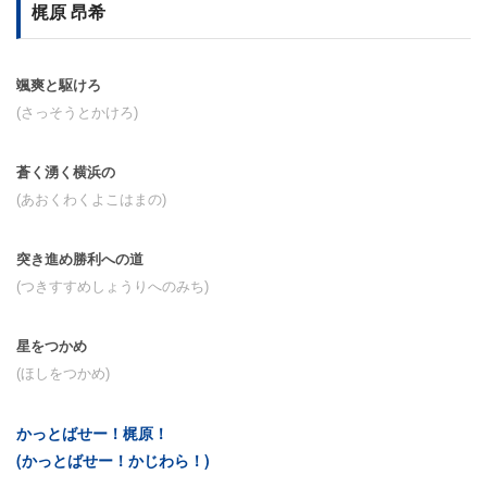
梶原 昂希
颯爽と駆けろ
(さっそうとかけろ)
蒼く湧く横浜の
(あおくわくよこはまの)
突き進め勝利への道
(つきすすめしょうりへのみち)
星をつかめ
(ほしをつかめ)
かっとばせー！梶原！
(かっとばせー！かじわら！)