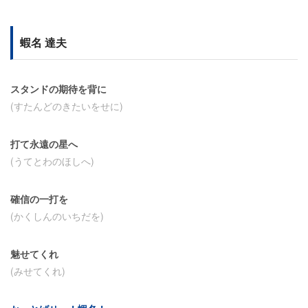
蝦名 達夫
スタンドの期待を背に
(すたんどのきたいをせに)
打て永遠の星へ
(うてとわのほしへ)
確信の一打を
(かくしんのいちだを)
魅せてくれ
(みせてくれ)