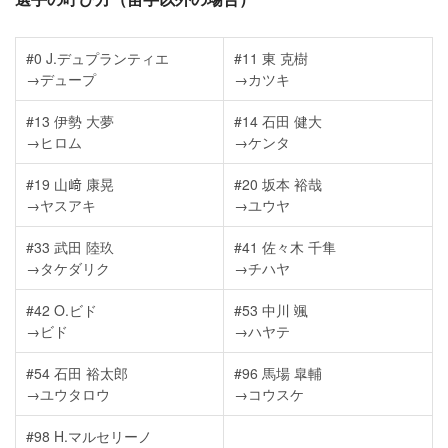
#0 J.デュプランティエ
#11 東 克樹
→デュープ
→カツキ
#13 伊勢 大夢
#14 石田 健大
→ヒロム
→ケンタ
#19 山﨑 康晃
#20 坂本 裕哉
→ヤスアキ
→ユウヤ
#33 武田 陸玖
#41 佐々木 千隼
→タケダリク
→チハヤ
#42 O.ビド
#53 中川 颯
→ビド
→ハヤテ
#54 石田 裕太郎
#96 馬場 皐輔
→ユウタロウ
→コウスケ
#98 H.マルセリーノ