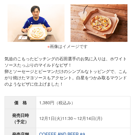
※
画像はイメージです
気迫のこもったピッチングの石田選手のお気に入りは、ホワイト
ソースたっぷりのマイルドなピザ！
卵とソーセージとピーマンだけのシンプルなトッピングで、こん
がり焼けたマヨソースもアクセント。白星をつかみ取るマウンド
のようなピザに仕上げました！
価 格
1,380円（税込み）
発売日時
12月1日(火)11:30～12月14日(月)
（予定）
発売店舗
COFFEE AND BEER &9