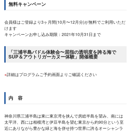
無料キャンペーン
会員様はご登録より3ヶ月間(10月〜12月分)が無料でご利用いただ
けます
キャンペーンお申し込み期限：2021年10月31日まで
「三浦半島パドル体験会〜屈指の透明度を誇る海で
SUP＆アウトリガーカヌー体験」開催概要
詳細はプログラムご予約画面よりご確認ください
内 容
神奈川県三浦半島は東に東京湾を挟んで房総半島を望み、南には
太平洋、西には相模湾と伊豆半島を望む東京から約90分という至
近にありながら豊かな緑と海を併せ持つ世界に誇るオーシャンラ