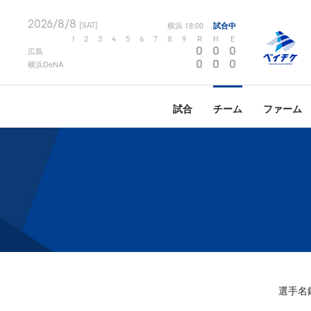
2026/8/8
横浜
18:00
試合中
[SAT]
1
2
3
4
5
6
7
8
9
R
H
E
0
0
0
広島
0
0
0
横浜DeNA
試合
チーム
ファーム
選手名