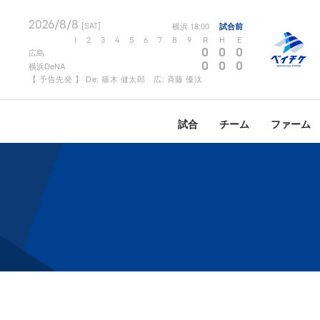
2026/8/8
横浜
18:00
試合前
[SAT]
1
2
3
4
5
6
7
8
9
R
H
E
0
0
0
広島
0
0
0
横浜DeNA
【 予告先発 】 De: 篠木 健太郎 広: 斉藤 優汰
試合
チーム
ファーム