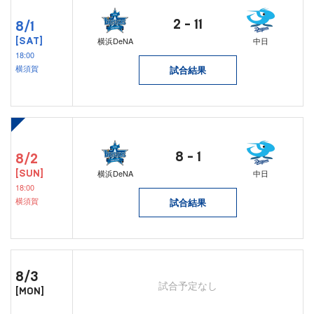
2 - 11
8/1
[SAT]
横浜DeNA
中日
18:00
横須賀
試合結果
8 - 1
8/2
[SUN]
横浜DeNA
中日
18:00
横須賀
試合結果
8/3
試合予定なし
[MON]