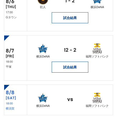
1 - 2
8/6
[THU]
巨人
横浜DeNA
17:00
Gタウン
試合結果
12 - 2
8/7
[FRI]
横浜DeNA
福岡ソフトバンク
18:00
平塚
試合結果
8/8
[SAT]
vs
18:00
横浜DeNA
福岡ソフトバンク
横須賀