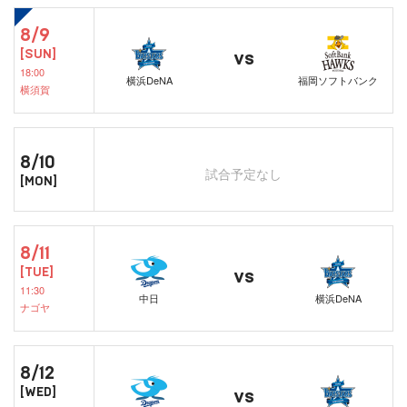
8/9
[SUN]
vs
18:00
横浜DeNA
福岡ソフトバンク
横須賀
8/10
試合予定なし
[MON]
8/11
[TUE]
vs
11:30
中日
横浜DeNA
ナゴヤ
8/12
[WED]
vs