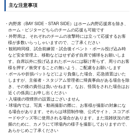
主な注意事項
内野席（BAY SIDE・STAR SIDE）はホーム内野応援席を除き、
ホーム・ビジターどちらのチームの応援も可能です
外野席は、それぞれのチームの攻撃時には立って応援するお客
様が多数いらっしゃいますので、ご了承ください
観戦時同様、試合前練習・試合後イベント・ボール投げ込み時
など安全管理上、移動などはせず必ず自席で捕球をお願いしま
す。自席以外に投げ込まれたボールには駆け寄らず、周りのお客
様を押す／衝突することの無いよう、ご配慮をお願いします
ボールや折損バットなどにより負傷した場合、応急措置はいた
しますが、主催者・スタジアム管理者に帰責事由がある場合を除
き、その後の責任は負いかねます。なお、怪我をされた場合はお
近くの係員にお申し出ください
入場後の喫煙所の設置はございません
球場内では、写真・動画撮影の際に、お客様が撮影の対象にな
る場合があります。それらは球団制作物、公式サイト、スコアボ
ードやグッズ等に使用される場合があります。また混雑状況の把
握のために、カメラにて球場内の様子を撮影しておりますので、
あらかじめご了承ください