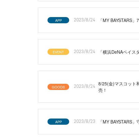
「MY BAYSTARS
APP
2023/8/24
「横浜DeNAベイス
EVENT
2023/8/24
8/25(金)マス
GOODS
2023/8/24
売！
「MY BAYSTAR
APP
2023/8/23