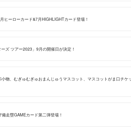
」7月ヒーローカード&7月HIGHLIGHTカード登場！
ターズ ツアー2023」9月の開催日が決定！
コット和小物、むぎゅむぎゅおまんじゅうマスコット、マスコットがま口チ
S」守備走塁GAMEカード第二弾登場！