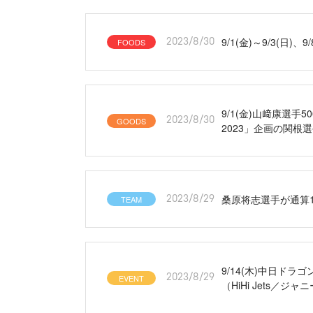
9/1(金)～9/3(日)
FOODS
2023/8/30
9/1(金)山﨑康選手
GOODS
2023/8/30
2023」企画の関根
桑原将志選手が通算1
TEAM
2023/8/29
9/14(木)中日ドラゴン
EVENT
2023/8/29
（HiHi Jets／ジ