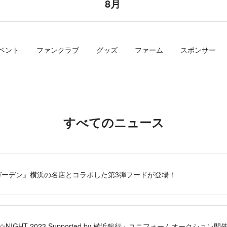
8月
ベント
ファンクラブ
グッズ
ファーム
スポンサー
すべてのニュース
ガーデン』横浜の名店とコラボした第3弾フードが登場！
R☆NIGHT 2023 Supported by 横浜銀行」ユニフォームオークション