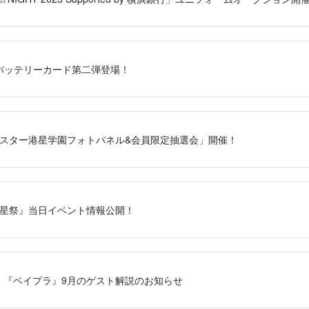
S」バッテリーカード第二弾登場！
日)「ミスター港星学園フォトパネル&会員限定抽選会」開催！
日)『港星祭』当日イベント情報公開！
信！『ベイプラ』9月のゲスト解説のお知らせ