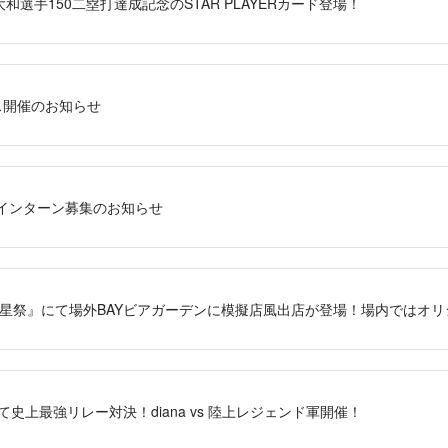
S」大和選手150二塁打達成記念のSTAR PLAYERカード登場！
ス開催のお知らせ
インターン募集のお知らせ
(日)『港星祭』にて場外BAYビアガーデンに模擬店風出店が登場！場内では
にて史上最強リレー対決！diana vs 陸上レジェンド軍開催！