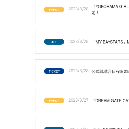
『YOKOHAMA GI
EVENT
2023/8/28
定！
「MY BAYSTA
APP
2023/8/28
公式戦試合日程追加
TICKET
2023/8/28
『DREAM GATE 
EVENT
2023/8/27