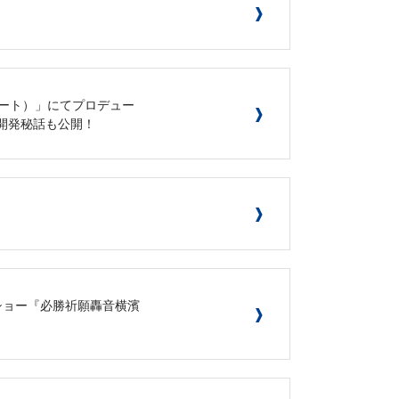
！
リーコート）」にてプロデュー
ルでは開発秘話も公開！
ショー『必勝祈願轟音横濱