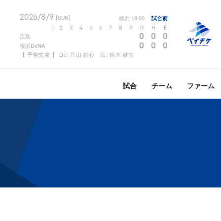
2026/8/9
横浜
18:00
試合前
[SUN]
1
2
3
4
5
6
7
8
9
R
H
E
0
0
0
広島
0
0
0
横浜DeNA
【 予告先発 】 De: 片山 皓心 広: 鈴木 健矢
試合
チーム
ファーム