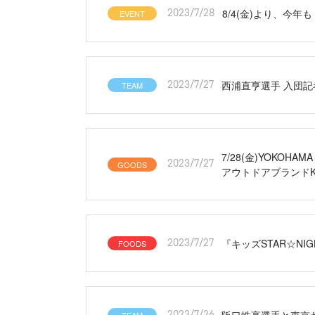
8/4(金)より、今
EVENT
2023/7/28
西浦直亨選手 入団記
TEAM
2023/7/27
7/28(金)YOKOHAM
GOODS
2023/7/27
アウトドアブランドKA
『キッズSTAR☆NIGH
FOODS
2023/7/27
阪口皓亮選手と東京
2023/7/26