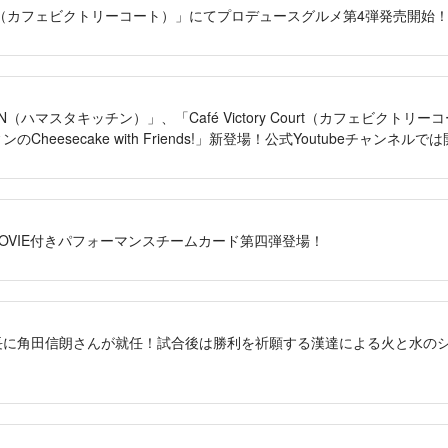
y Court（カフェビクトリーコート）」にてプロデュースグルメ第4弾発売開始
CHEN（ハマスタキッチン）」、「Café Victory Court（カフェビクト
Cheesecake with Friends!」新登場！公式Youtubeチャンネ
S」MOVIE付きパフォーマンスチームカード第四弾登場！
長に角田信朗さんが就任！試合後は勝利を祈願する漢達による火と水の