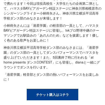
で携わります！今回は現役高校生・大学生たちの企画第二弾とし
て、ハマスタBAYビアガーデン特設ステージに神奈川県相模原市の
シンガーソングライター小林柊矢さん、神奈川県立横浜平沼高等
学校ダンス部のみなさまが来場します！
小林柊矢さんには「港星学園」の軽音部の一員として、ハマスタ
BAYビアガーデン特設ステージに登場し、tvkプロ野球中継のテー
マソングでお馴染みの「あの人のため」などを披露します！優し
く色のある歌声をお楽しみに！
神奈川県立横浜平沼高等学校ダンス部のみなさまには、「港星学
園」のダンス部の一員としてダンスパフォーマンスでハマスタを
盛り上げていただきます！また、5回裏終了時に行われる「at
home presents ダンスCONTEST」にも登場し、dianaと一緒にグ
ラウンドでダンスを行います。
「港星学園」軽音部とダンス部の熱いパフォーマンスをお楽しみ
に！
チケット購入はコチラ