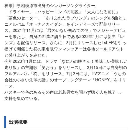
神奈川県相模原市出身のシンガーソングライター。
「ドライヤー」「ハッピーエンドの前説」「大人になる前に」
「茶色のセーター」「ありふれたラブソング」のシングル5曲とミ
ニアルバム「オトナノカイダン」をインディーズで配信リリー
ス。2021年11月には「君のいない初めての冬」でメジャーデビュ
ーを果たし、自身の21歳の誕生日である2022年1月には新曲「レ
ンズ」を配信リリース。さらに、3月にリリースした1st EPを引っ
提げて開催した初の東名阪ワンマンツアーは各地ソールドアウト
と盛り上がりをみせた。
今年2023年1月には、ドラマ「なにわの晩さん！美味しい美味しい
走り飯」の主題歌「笑おう」をリリースし、2月15日には自身初の
フルアルバム「柊」をリリース。7月2日には、TVアニメ「うちの
会社の小さい先輩の話」のオープニングテーマ「HONEY」をリリ
ース。
ハスキーで色のあるその声は老若男女を問わず聴く人を魅了し、
支持を集めている。
出演概要