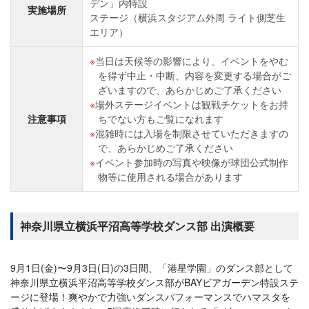
デン」内特設
実施場所
ステージ（横浜スタジアム外周 ライト側芝生
エリア）
当日は天候等の影響により、イベントをやむ
を得ず中止・中断、内容を変更する場合がご
ざいますので、あらかじめご了承ください
場外ステージイベントは観戦チケットをお持
注意事項
ちでない方もご覧になれます
混雑時には入場を制限させていただきますの
で、あらかじめご了承ください
イベント参加時の写真や映像が球団公式制作
物等に使用される場合があります
神奈川県立横浜平沼高等学校ダンス部 出演概要
9月1日(金)〜9月3日(日)の3日間、「港星学園」のダンス部として
神奈川県立横浜平沼高等学校ダンス部がBAYビアガーデン特設ステ
ージに登場！爽やかで力強いダンスパフォーマンスでハマスタを