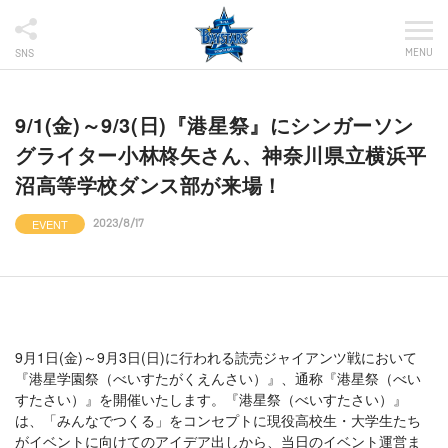
MENU
SNS
9/1(金)～9/3(日)『港星祭』にシンガーソン
グライター小林柊矢さん、神奈川県立横浜平
沼高等学校ダンス部が来場！
EVENT
2023/8/17
9月1日(金)～9月3日(日)に行われる読売ジャイアンツ戦において
『港星学園祭（べいすたがくえんさい）』、通称『港星祭（べい
すたさい）』を開催いたします。『港星祭（べいすたさい）』
は、「みんなでつくる」をコンセプトに現役高校生・大学生たち
がイベントに向けてのアイデア出しから、当日のイベント運営ま