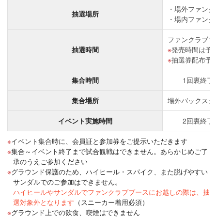
場外ファンク
抽選場所
場内ファンク
ファンクラブブ
抽選時間
発売時間は予
抽選券配布予
集合時間
1回裏終了
集合場所
場外バックスクリ
イベント実施時間
2回裏終了
イベント集合時に、会員証と参加券をご提示いただきます
集合～イベント終了まで試合観戦はできません。あらかじめご了
承のうえご参加ください
グラウンド保護のため、ハイヒール・スパイク、また脱げやすい
サンダルでのご参加はできません。
ハイヒールやサンダルでファンクラブブースにお越しの際は、抽
選対象外となります
（スニーカー着用必須）
グラウンド上での飲食、喫煙はできません