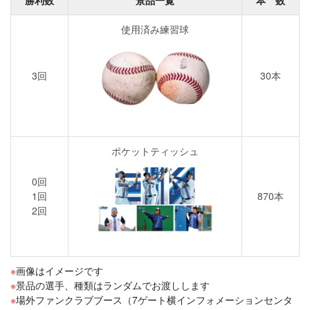
勝利数
景品一覧
本 数
使用済み練習球
3回
30本
ポケットティッシュ
0回
1回
870本
2回
画像はイメージです
景品の選手、種類はランダムでお渡しします
場外ファンクラブブース（7ゲート横インフォメーションセンタ