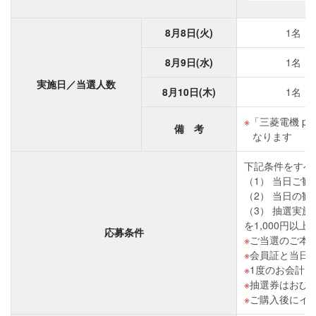
8月8日(火)
1名
8月9日(水)
1名
実施日／当選人数
8月10日(木)
1名
「三菱電機 pr
備 考
なります
下記条件をすべ
（1） 当日ご観
（2） 当日の
（3） 抽選実
を1,000円以
応募条件
ご当選のご本
会員証と当日
1度のお会計で
抽選券はおひ
ご購入後にイ