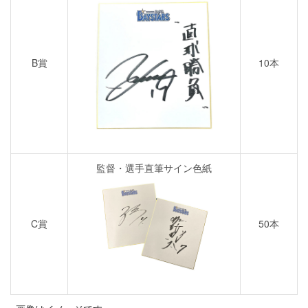
B賞
10本
監督・選手直筆サイン色紙
C賞
50本