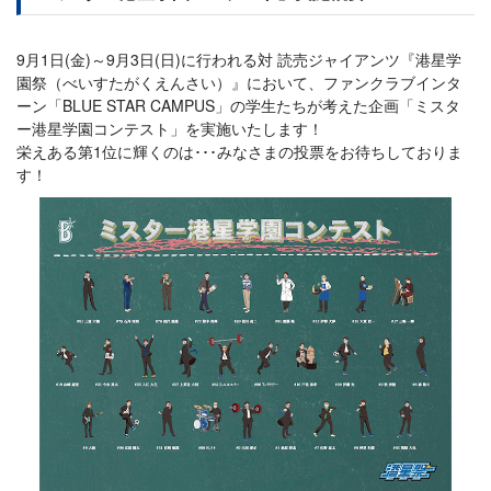
9月1日(金)～9月3日(日)に行われる対 読売ジャイアンツ『港星学
園祭（べいすたがくえんさい）』において、ファンクラブインタ
ーン「BLUE STAR CAMPUS」の学生たちが考えた企画「ミスタ
ー港星学園コンテスト」を実施いたします！
栄えある第1位に輝くのは･･･みなさまの投票をお待ちしておりま
す！