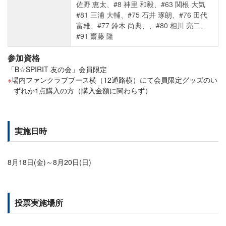
佐野 恵太、#8 神里 和毅、#63 関根 大気
#81 三浦 大輔、#75 石井 琢朗、#76 田代
富雄、#77 鈴木 尚典、、#80 相川 亮二、
#91 齋藤 隆
参加資格
「B☆SPIRIT 友の会」会員限定
場内ファンクラブブース横（12通路横）にて会員限定グッズのい
ずれか1点購入の方（購入金額に関わらず）
実施日時
8月18日(金)～8月20日(日)
投票実施場所