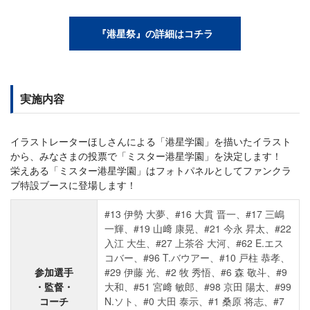
『港星祭』の詳細はコチラ
実施内容
イラストレーターほしさんによる「港星学園」を描いたイラスト
から、みなさまの投票で「ミスター港星学園」を決定します！
栄えある「ミスター港星学園」はフォトパネルとしてファンクラ
ブ特設ブースに登場します！
#13 伊勢 大夢、#16 大貫 晋一、#17 三嶋
一輝、#19 山﨑 康晃、#21 今永 昇太、#22
入江 大生、#27 上茶谷 大河、#62 E.エス
コバー、#96 T.バウアー、#10 戸柱 恭孝、
参加選手
#29 伊藤 光、#2 牧 秀悟、#6 森 敬斗、#9
・監督・
大和、#51 宮﨑 敏郎、#98 京田 陽太、#99
コーチ
N.ソト、#0 大田 泰示、#1 桑原 将志、#7