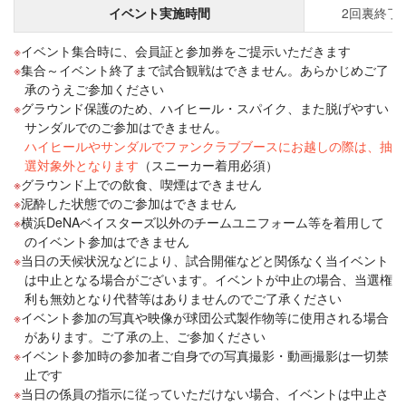
イベント実施時間
2回裏終了
イベント集合時に、会員証と参加券をご提示いただきます
集合～イベント終了まで試合観戦はできません。あらかじめご了
承のうえご参加ください
グラウンド保護のため、ハイヒール・スパイク、また脱げやすい
サンダルでのご参加はできません。
ハイヒールやサンダルでファンクラブブースにお越しの際は、抽
選対象外となります
（スニーカー着用必須）
グラウンド上での飲食、喫煙はできません
泥酔した状態でのご参加はできません
横浜DeNAベイスターズ以外のチームユニフォーム等を着用して
のイベント参加はできません
当日の天候状況などにより、試合開催などと関係なく当イベント
は中止となる場合がございます。イベントが中止の場合、当選権
利も無効となり代替等はありませんのでご了承ください
イベント参加の写真や映像が球団公式製作物等に使用される場合
があります。ご了承の上、ご参加ください
イベント参加時の参加者ご自身での写真撮影・動画撮影は一切禁
止です
当日の係員の指示に従っていただけない場合、イベントは中止さ