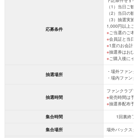
（1）当日ご観戦
（2）当日の観
（3）抽選実施
1,000円以上
応募条件
ご当選のご本
会員証と当日
1度のお会計で
抽選券はおひ
ご購入後にイ
場外ファンク
抽選場所
場内ファンク
ファンクラブブ
抽選時間
発売時間は予
抽選券配布予
集合時間
1回裏終了
集合場所
場外バックスクリ