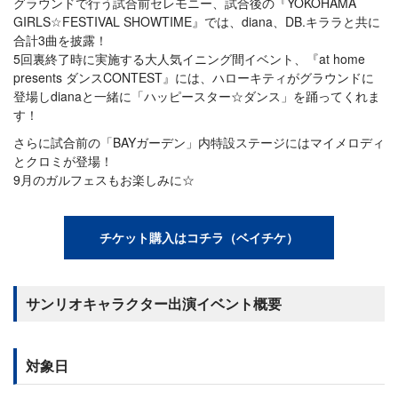
グラウンドで行う試合前セレモニー、試合後の『YOKOHAMA
GIRLS☆FESTIVAL SHOWTIME』では、diana、DB.キララと共に
合計3曲を披露！
5回裏終了時に実施する大人気イニング間イベント、『at home
presents ダンスCONTEST』には、ハローキティがグラウンドに
登場しdianaと一緒に「ハッピースター☆ダンス」を踊ってくれま
す！
さらに試合前の「BAYガーデン」内特設ステージにはマイメロディ
とクロミが登場！
9月のガルフェスもお楽しみに☆
チケット購入はコチラ（ベイチケ）
サンリオキャラクター出演イベント概要
対象日