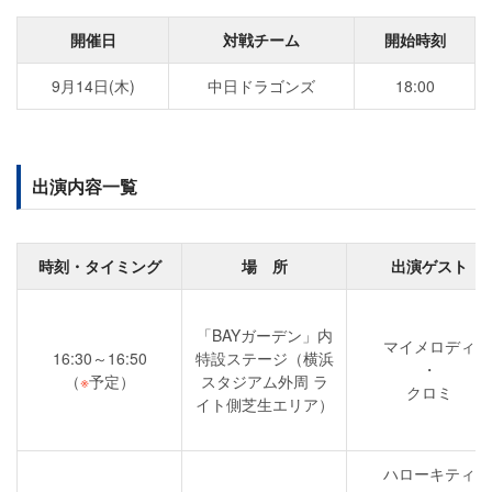
開催日
対戦チーム
開始時刻
9月14日(木)
中日ドラゴンズ
18:00
出演内容一覧
時刻・タイミング
場 所
出演ゲスト
「BAYガーデン」内
マイメロディ
16:30～16:50
特設ステージ（横浜
・
（
※
予定）
スタジアム外周 ラ
クロミ
イト側芝生エリア）
ハローキティ