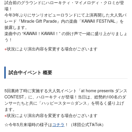
試合前のグラウンドにハローキティ・マイメロディ・クロミが登
場！
今年3年ぶりにサンリオピューロランドにて上演再開した大人気パ
レード『Miracle Gift Parade』内の楽曲「KAWAII FESTIVAL」を
披露します。
楽曲中の “KAWAII！KAWAII！” の掛け声で一緒に盛り上がりましょ
う！
状況により演出内容を変更する場合がございます
試合中イベント 概要
5回裏終了時に実施する大人気イベント「at home presents ダンス
CONTEST」に、ハローキティが登場！当日は、総勢約100名のダ
ンサーたちと共に「ハッピースター☆ダンス」を明るく盛り上げ
ます。
状況により演出内容を変更する場合がございます
☆今年5月来場時の様子は
コチラ
！（球団公式TikTok）