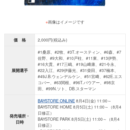
※
画像はイメージです
価 格
2,000円(税込み)
#1桑原、#2牧、#3T.オースティン、#6森、#7
佐野、#9大和、#10戸柱、#11東、#13伊勢、
#16大貫、#17三嶋、#19山﨑康、#21今永、
展開選手
#22入江、#29伊藤光、#31柴田、#37楠本、
#49J.B.ウェンデルケン、#51宮﨑、#62E.エス
コバー、#63関根、#96T.バウアー、#98京
田、#99N.ソト、DB.スターマン
BAYSTORE ONLINE
8月4日(金) 11:00～
BAYSTORE HOME 8月5日(土) 11:00～（8月4
日修正）
発売場所・
BAYSTORE PARK 8月5日(土) 11:00～（8月4
日時
日修正）