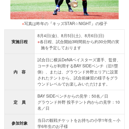
※
写真は昨年の『キッズSTAR☆NIGHT』の様子
8月4日(金)、8月5日(土)、8月6日(日)
実施日程
各日程、試合開始3時間前から約30分間の実
施を予定しております
試合日に横浜DeNAベイスターズ選手、監督、
コーチらが利用するBAY SIDEベンチ（旧1塁
内 容
側）、または、グラウンド外野エリアに設置
されたテントから、試合前練習の様子をグラ
ウンドレベルでお楽しみいただけます。
BAY SIDEベンチからの見学：50名／日
定 員
グラウンド外野 投手テント内からの見学：10
名／日
当日の観戦チケットをお持ちの小学1年生～小
参加対象
学6年生のお子様