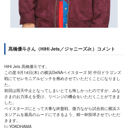
髙橋優斗さん（HiHi Jets／ジャニーズJr.）コメント
HiHi Jets 髙橋優斗です。
この度 9月14日(木) の横浜DeNAベイスターズ 対 中日ドラゴンズ
戦にてセレモニアルピッチを務めさせていただくことになりまし
た。
前回は雨天中止となってしまいとても悔しかったのですが、みな
さまのお力添えを受け、リベンジの機会をいただくことができま
した。
ベイスターズにとって大事な終盤戦、微力ながら試合前に横浜ス
タジアムを最高のムードにできるよう、精一杯投球させていただ
きます。
I☆YOKOHAMA