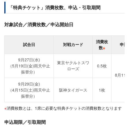
「特典チケット」消費枚数、申込・引取期間
対象試合／消費枚数／申込開始日
消費枚
試合日
対戦カード
申込
数
※
9月27日(水)
東京ヤクルトスワ
（5月19日(金)雨天中止
0.5枚
ローズ
振替分）
8月11
12
9月29日(金)
（4月15日(土)雨天中止
阪神タイガース
1枚
振替分）
消費枚数とは、1席に必要な特典チケットの消費枚数となります
申込期限／引取期間