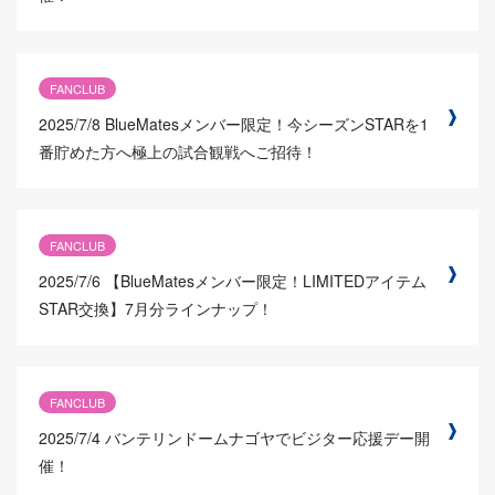
FANCLUB
2025/7/8
BlueMatesメンバー限定！今シーズンSTARを1
番貯めた方へ極上の試合観戦へご招待！
FANCLUB
2025/7/6
【BlueMatesメンバー限定！LIMITEDアイテム
STAR交換】7月分ラインナップ！
FANCLUB
2025/7/4
バンテリンドームナゴヤでビジター応援デー開
催！