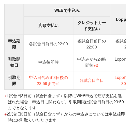
WEBで申込み
Lopp
クレジットカー
店頭支払い
ド支払い
申込期
各試合日前日の
各試合
各試合日前日の22:00
限
22:00
22
引取開
申込みから24時
Loppi
申込後即時
始日
間後
※2
即
引取期
申込日含めず3日後の
Loppi
各試合日当日
限
23:59まで※1
30
1試合日3日前（試合日含まず）以降にWEB申込で店頭支払を選
ばれた場合、申込日に関わらず、引取期限は試合日前日の23:59
までとなります
2試合日3日前（試合日含まず）からの申込みについては申込後即
時にお引取りいただけます