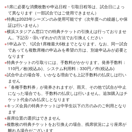
1席に必要な消費枚数や申込日程・引取日程等は、試合日によっ
て異なります（一部試合ではご使用できません）
特典は2023年シーズンのみ使用可能です（次年度への繰越しや保
証は行いません）
横浜スタジアム窓口での特典チケットの引換えは行っておりませ
ん。下記Ⓐ・Ⓑいずれかの方法でお引換えください
1申込みで、1試合1席種最大6枚までとなります。なお、同一試合
であっても複数席種の申込みを希望の方は、別途申込みが必要と
なります
特典チケットの引取りには、手数料がかかります。発券手数料：
110円／枚(税込み)、システム利用料：330円／件(税込み)
試合中止の場合等、いかなる理由でも上記手数料の払戻しは行い
ません
「各種手数料券」が発券されますが、雨天、その他で試合が中止
になった場合でも、手数料の払戻しは行いません。追加購入はチ
ケット代金のみ払戻しとなります
キッズ会員の特典チケットは中学生以下の方のみのご利用となり
ます
座席位置の選択はできません
複数枚の特典チケットをお引換えの場合、残席状況により座席が
離れる場合がございます