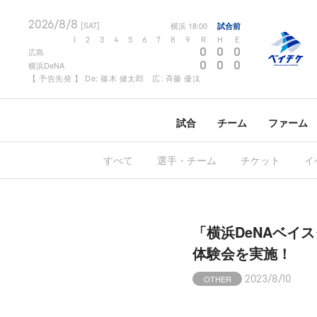
2026/8/8
横浜
18:00
試合前
[SAT]
1
2
3
4
5
6
7
8
9
R
H
E
0
0
0
広島
0
0
0
横浜DeNA
【 予告先発 】 De: 篠木 健太郎 広: 斉藤 優汰
試合
チーム
ファーム
すべて
選手・チーム
チケット
イ
「横浜DeNAベイ
体験会を実施！
OTHER
2023/8/10