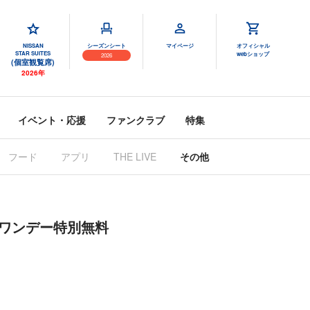
NISSAN
シーズンシート
マイページ
オフィシャル
STAR SUITES
webショップ
2026
(個室観覧席)
2026年
イベント・応援
ファンクラブ
特集
フード
アプリ
THE LIVE
その他
)ワンデー特別無料