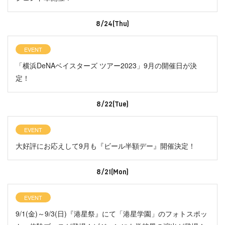
8/24(Thu)
EVENT
「横浜DeNAベイスターズ ツアー2023」9月の開催日が決
定！
8/22(Tue)
EVENT
大好評にお応えして9月も『ビール半額デー』開催決定！
8/21(Mon)
EVENT
9/1(金)～9/3(日)『港星祭』にて「港星学園」のフォトスポッ