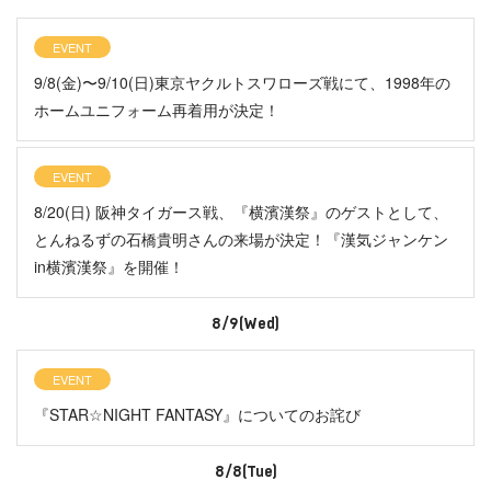
EVENT
9/8(金)〜9/10(日)東京ヤクルトスワローズ戦にて、1998年の
ホームユニフォーム再着用が決定！
EVENT
8/20(日) 阪神タイガース戦、『横濱漢祭』のゲストとして、
とんねるずの石橋貴明さんの来場が決定！『漢気ジャンケン
in横濱漢祭』を開催！
8/9(Wed)
EVENT
『STAR☆NIGHT FANTASY』についてのお詫び
8/8(Tue)