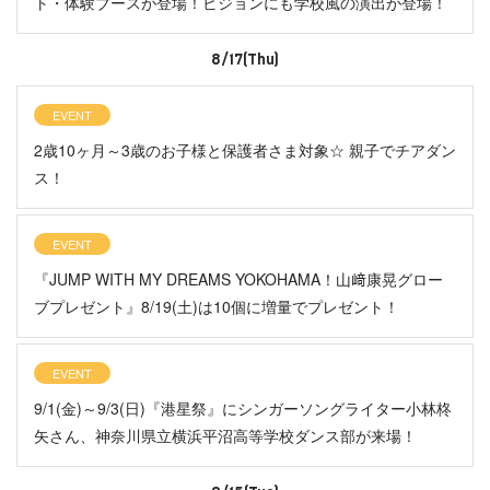
ト・体験ブースが登場！ビジョンにも学校風の演出が登場！
8/17(Thu)
EVENT
2歳10ヶ月～3歳のお子様と保護者さま対象☆ 親子でチアダン
ス！
EVENT
『JUMP WITH MY DREAMS YOKOHAMA！山﨑康晃グロー
ブプレゼント』8/19(土)は10個に増量でプレゼント！
EVENT
9/1(金)～9/3(日)『港星祭』にシンガーソングライター小林柊
矢さん、神奈川県立横浜平沼高等学校ダンス部が来場！