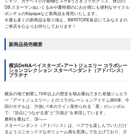
シャツ、カナヘイの小動物ピスケ&うさぎコラボグッズ、休日の
DB.スターマンぬいぐるみや夏時期のにわか雨にも便利なサイクル
ポンチョのKapapaなど新商品を発売いたします。
今週も多くの新商品を取り揃え、BAYSTORE各店にてみなさまの
ご来店を心よりお待ちしております！
新商品発売概要
横浜DeNAベイスターズ×アートジュエリー コラボレー
ションコレクション スターペンダント（アドバンス）
プラチナ
横浜の地で創業し70年以上の歴史を積み重ねてきた老舗ジュエラ
ー『アートジュエリー』とのコラボレーションアイテム第6弾。今
回のモデルは、力強い1本のライン形作られる「星」のシンボル
で、“頂点につながる道”と“力強さ”を表現しています。
勝利を重ねて、頂へ―
スターペンダント（アドバンス）は、ペアでも楽しんでいただけ
るようユニセックスなボリューム感を意識して仕上げており、ダ