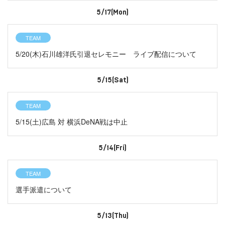
5/17(Mon)
TEAM
5/20(木)石川雄洋氏引退セレモニー ライブ配信について
5/15(Sat)
TEAM
5/15(土)広島 対 横浜DeNA戦は中止
5/14(Fri)
TEAM
選手派遣について
5/13(Thu)