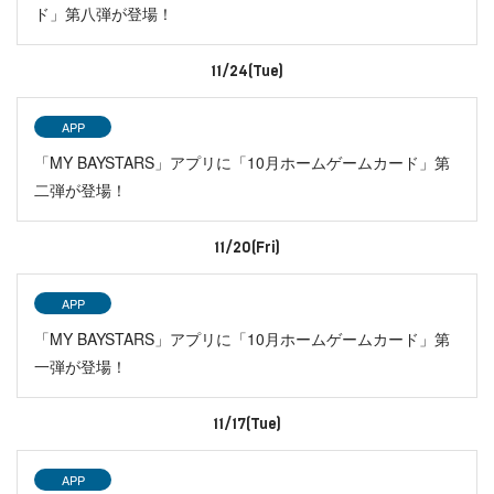
ド」第八弾が登場！
11/24(Tue)
APP
「MY BAYSTARS」アプリに「10月ホームゲームカード」第
二弾が登場！
11/20(Fri)
APP
「MY BAYSTARS」アプリに「10月ホームゲームカード」第
一弾が登場！
11/17(Tue)
APP