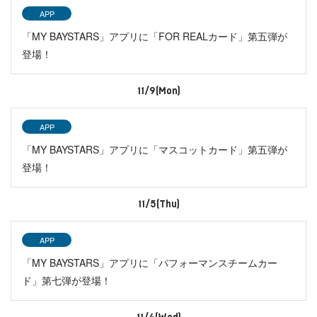
APP
「MY BAYSTARS」アプリに「FOR REALカード」第五弾が
登場！
11/9(Mon)
APP
「MY BAYSTARS」アプリに「マスコットカード」第五弾が
登場！
11/5(Thu)
APP
「MY BAYSTARS」アプリに「パフォーマンスチームカー
ド」第七弾が登場！