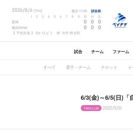
2026/8/6
横浜
17:45
試合前
[THU]
1
2
3
4
5
6
7
8
9
R
H
E
0
0
0
阪神
0
0
0
横浜DeNA
【 予告先発 】 De: O.ビド 神: 大竹 耕太郎
試合
チーム
ファーム
すべて
選手・チーム
チケット
イ
6/3(金)～6/5
FANCLUB
2022/5/31