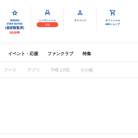
NISSAN
シーズンシート
マイページ
オフィシャル
STAR SUITES
webショップ
2026
(個室観覧席)
2026年
イベント・応援
ファンクラブ
特集
フード
アプリ
THE LIVE
その他