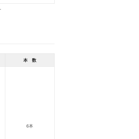
す
本 数
6本