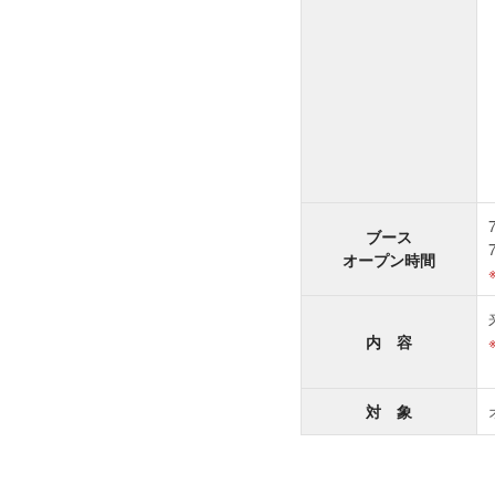
ブース
オープン時間
内 容
対 象