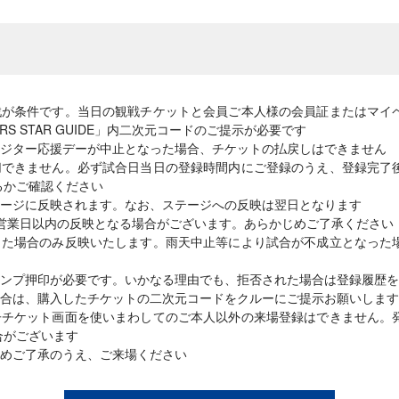
戦が条件です。当日の観戦チケットと会員ご本人様の会員証またはマイ
RS STAR GUIDE」内二次元コードのご提示が必要です
ジター応援デーが中止となった場合、チケットの払戻しはできません
切できません。必ず試合日当日の登録時間内にご登録のうえ、登録完了
るかご確認ください
ージに反映されます。なお、ステージへの反映は翌日となります
営業日以内の反映となる場合がございます。あらかじめご了承ください
した場合のみ反映いたします。雨天中止等により試合が不成立となった
ンプ押印が必要です。いかなる理由でも、拒否された場合は登録履歴を
合は、購入したチケットの二次元コードをクルーにご提示お願いします
子チケット画面を使いまわしてのご本人以外の来場登録はできません。
合がございます
めご了承のうえ、ご来場ください