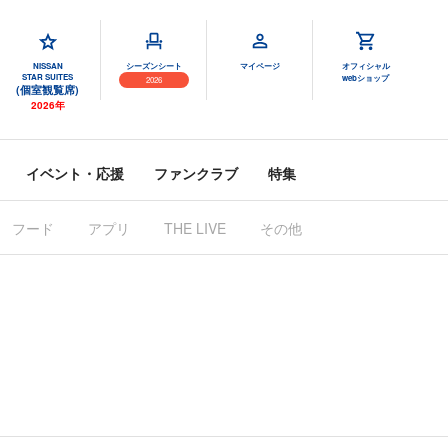
NISSAN
シーズンシート
マイページ
オフィシャル
STAR SUITES
webショップ
2026
(個室観覧席)
2026年
イベント・応援
ファンクラブ
特集
フード
アプリ
その他
THE LIVE