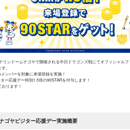
)バンテリンドームナゴヤで開催される中日ドラゴンズ戦にてオフィシャルファンク
ます。
tesメンバーを対象に来場登録を実施！
ジター応援デー特別1.5倍の90STARを付与します！
ております！
ナゴヤビジター応援デー実施概要