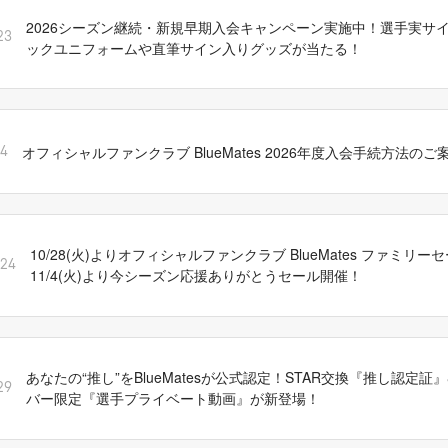
2026シーズン継続・新規早期入会キャンペーン実施中！選手実サ
23
ックユニフォームや直筆サイン入りグッズが当たる！
オフィシャルファンクラブ BlueMates 2026年度入会手続方法のご
14
10/28(火)よりオフィシャルファンクラブ BlueMates ファミリ
/24
11/4(火)より今シーズン応援ありがとうセール開催！
あなたの“推し”をBlueMatesが公式認定！STAR交換『推し認定証』&B
29
バー限定『選手プライベート動画』が新登場！