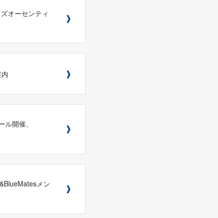
イズオーセンティ
案内
ーセール開催、
lueMatesメン