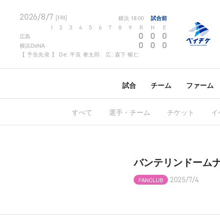
2026/8/7
横浜
18:00
試合前
[FRI]
1
2
3
4
5
6
7
8
9
R
H
E
0
0
0
広島
0
0
0
横浜DeNA
【 予告先発 】 De: 平良 拳太郎 広: 森下 暢仁
試合
チーム
ファーム
すべて
選手・チーム
チケット
イ
バンテリンドーム
FANCLUB
2025/7/4