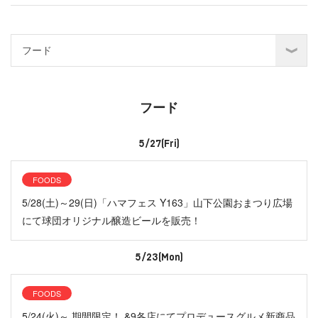
フード
5/27(Fri)
FOODS
5/28(土)～29(日)「ハマフェス Y163」山下公園おまつり広場
にて球団オリジナル醸造ビールを販売！
5/23(Mon)
FOODS
5/24(火)～ 期間限定！ &9各店にてプロデュースグルメ新商品