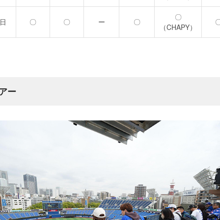
〇
日
〇
〇
ー
〇
（CHAPY）
アー