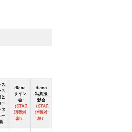
ッズ
diana
diana
ース
サイン
写真撮
定ヒ
会
影会
ロー
（STAR
（STAR
ンタ
消費対
消費対
ュー
象）
象）
覧