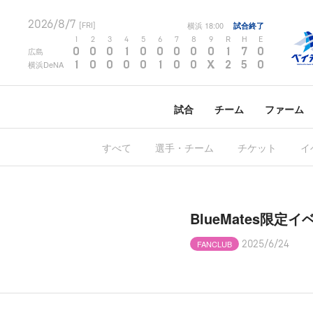
2026/8/7
横浜
18:00
試合終了
[FRI]
1
2
3
4
5
6
7
8
9
R
H
E
0
0
0
1
0
0
0
0
0
1
7
0
広島
1
0
0
0
0
1
0
0
X
2
5
0
横浜DeNA
試合
チーム
ファーム
すべて
選手・チーム
チケット
イ
BlueMates限定イ
FANCLUB
2025/6/24