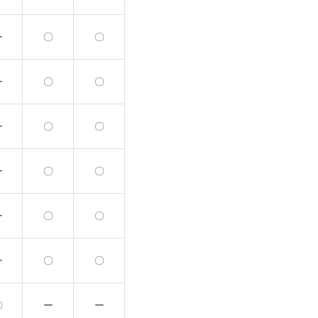
ー
〇
〇
ー
〇
〇
ー
〇
〇
ー
〇
〇
ー
〇
〇
ー
〇
〇
〇
ー
ー