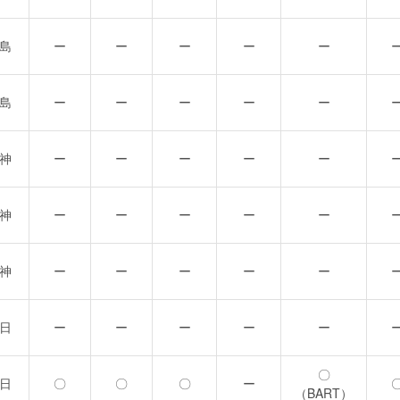
島
ー
ー
ー
ー
ー
島
ー
ー
ー
ー
ー
神
ー
ー
ー
ー
ー
神
ー
ー
ー
ー
ー
神
ー
ー
ー
ー
ー
日
ー
ー
ー
ー
ー
〇
日
〇
〇
〇
ー
（BART）