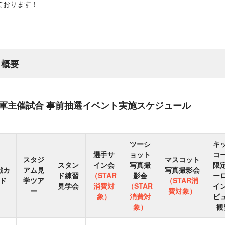
ております！
 概要
軍主催試合 事前抽選イベント実施スケジュール
ツーシ
キ
選手サ
ョット
コ
スタジ
マスコット
スタン
イン会
写真撮
限
戦カ
アム見
写真撮影会
ド練習
（STAR
影会
ー
ド
学ツア
（STAR消
見学会
消費対
（STAR
イ
ー
費対象）
象）
消費対
ビ
象）
観