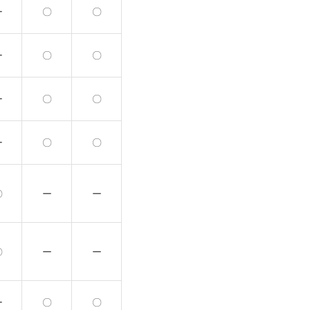
ー
〇
〇
ー
〇
〇
ー
〇
〇
ー
〇
〇
〇
ー
ー
〇
ー
ー
ー
〇
〇