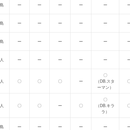
島
ー
ー
ー
ー
ー
島
ー
ー
ー
ー
ー
島
ー
ー
ー
ー
ー
人
ー
ー
ー
ー
ー
〇
人
〇
〇
〇
ー
（DB.スタ
ーマン）
〇
人
〇
〇
ー
〇
（DB.キラ
ラ）
島
ー
ー
ー
ー
ー