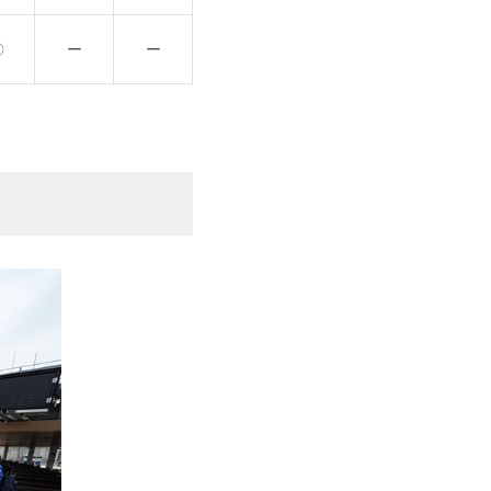
〇
ー
ー