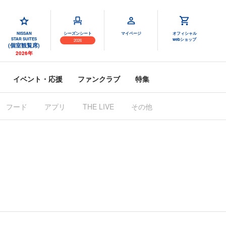
NISSAN
シーズンシート
マイページ
オフィシャル
STAR SUITES
webショップ
2026
(個室観覧席)
2026年
イベント・応援
ファンクラブ
特集
フード
アプリ
その他
THE LIVE