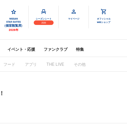
NISSAN
シーズンシート
マイページ
オフィシャル
STAR SUITES
webショップ
2026
(個室観覧席)
2026年
イベント・応援
ファンクラブ
特集
フード
アプリ
THE LIVE
その他
！