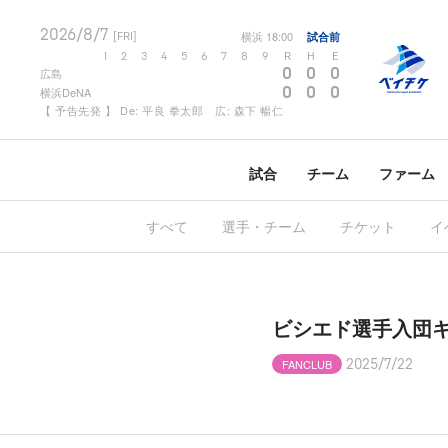
2026/8/7
横浜
18:00
試合前
[FRI]
1
2
3
4
5
6
7
8
9
R
H
E
0
0
0
広島
0
0
0
横浜DeNA
【 予告先発 】 De: 平良 拳太郎 広: 森下 暢仁
試合
チーム
ファーム
すべて
選手・チーム
チケット
イ
ビシエド選手入団キ
FANCLUB
2025/7/22