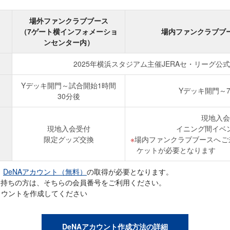
場外ファンクラブブース
（7ゲート横インフォメーショ
場内ファンクラブブー
ンセンター内）
2025年横浜スタジアム主催JERAセ・リーグ公
Yデッキ開門～試合開始1時間
Yデッキ開門～
30分後
現地入会
現地入会受付
イニング間イベ
限定グッズ交換
場内ファンクラブブースへご
ケットが必要となります
、
DeNAアカウント（無料）
の取得が必要となります。
お持ちの方は、そちらの会員番号をご利用ください。
カウントを作成してください
DeNAアカウント作成方法の詳細