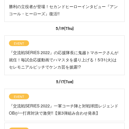
勝利の立役者が登場！セカンドヒーローインタビュー『アン
コール・ヒーローズ』復活!!
5/19(Thu)
EVENT
『交流戦SERIES 2022』の応援隊長に鬼越トマホークさんが
就任！毎試合応援動画でハマスタを盛り上げる！5/31(火)は
セレモニアルピッチでケンカ芸を披露!?
5/17(Tue)
EVENT
『交流戦SERIES 2022』一軍コーチ陣と対戦球団レジェンド
OBが一打席対決で激突!!【第3弾組み合わせ発表】