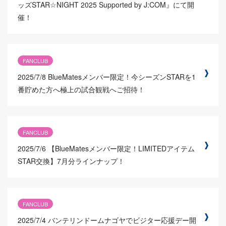
ッズSTAR☆NIGHT 2025 Supported by J:COM』にて開
催！
FANCLUB
2025/7/8
BlueMatesメンバー限定！今シーズンSTARを1
番貯めた方へ極上の試合観戦へご招待！
FANCLUB
2025/7/6
【BlueMatesメンバー限定！LIMITEDアイテム
STAR交換】7月分ラインナップ！
FANCLUB
2025/7/4
バンテリンドームナゴヤでビジター応援デー開