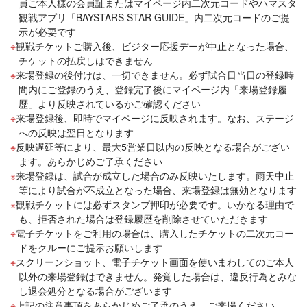
員ご本人様の会員証またはマイページ内二次元コードやハマスタ
観戦アプリ「BAYSTARS STAR GUIDE」内二次元コードのご提
示が必要です
観戦チケットご購入後、ビジター応援デーが中止となった場合、
チケットの払戻しはできません
来場登録の後付けは、一切できません。必ず試合日当日の登録時
間内にご登録のうえ、登録完了後にマイページ内「来場登録履
歴」より反映されているかご確認ください
来場登録後、即時でマイページに反映されます。なお、ステージ
への反映は翌日となります
反映遅延等により、最大5営業日以内の反映となる場合がござい
ます。あらかじめご了承ください
来場登録は、試合が成立した場合のみ反映いたします。雨天中止
等により試合が不成立となった場合、来場登録は無効となります
観戦チケットには必ずスタンプ押印が必要です。いかなる理由で
も、拒否された場合は登録履歴を削除させていただきます
電子チケットをご利用の場合は、購入したチケットの二次元コー
ドをクルーにご提示お願いします
スクリーンショット、電子チケット画面を使いまわしてのご本人
以外の来場登録はできません。発覚した場合は、違反行為とみな
し退会処分となる場合がございます
上記の注意事項をあらかじめご了承のうえ、ご来場ください