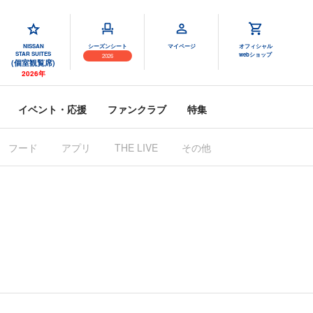
NISSAN
シーズンシート
マイページ
オフィシャル
STAR SUITES
webショップ
2026
(個室観覧席)
2026年
イベント・応援
ファンクラブ
特集
フード
アプリ
その他
THE LIVE