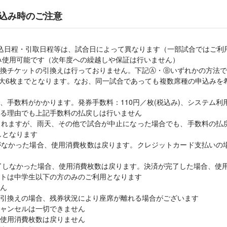
込み時のご注意
込日程・引取日程等は、試合日によって異なります（一部試合ではご利
のみ使用可能です（次年度への繰越しや保証は行いません）
換チケットの引換えは行っておりません。下記Ⓐ・Ⓑいずれかの方法で
最大6枚までとなります。なお、同一試合であっても複数席種の申込みを
手数料がかかります。発券手数料：110円／枚(税込み)、システム利用料
る理由でも上記手数料の払戻しは行いません
されますが、雨天、その他で試合が中止になった場合でも、手数料の払
しとなります
がなかった場合、使用消費枚数は戻ります。クレジットカード支払いの
が完了しなかった場合、使用消費枚数は戻ります。決済が完了した場合、使
トは中学生以下の方のみのご利用となります
ん
引換えの場合、残券状況により座席が離れる場合がございます
ャンセルは一切できません
使用消費枚数は戻りません