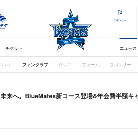
スポンサー
チケット
ニュース
ベント
ファンクラブ
グッズ
ファーム
スポンサー
、未来へ。BlueMates新コース登場&年会費半額