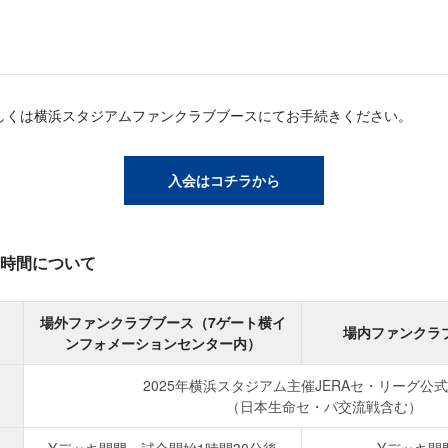
しくは横浜スタジアムファンクラブブースにてお手続きください。
入会はコチラから
時間について
場外ファンクラブブース（7ゲート横イ
場内ファンクラ
ンフォメーションセンター内）
2025年横浜スタジアム主催JERAセ・リーグ公
（日本生命セ・パ交流戦含む）
Yデッキ開門～試合開始1時間30分後
Yデッキ開