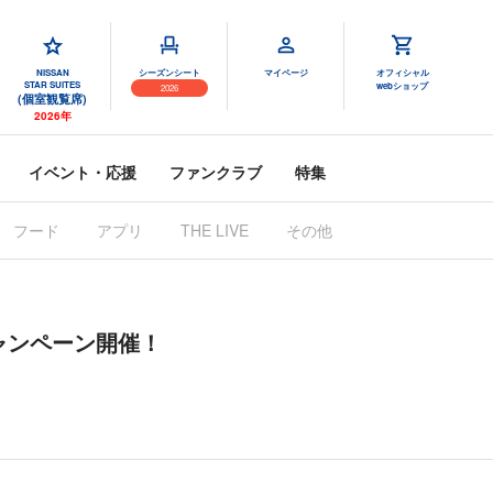
NISSAN
シーズンシート
マイページ
オフィシャル
STAR SUITES
webショップ
2026
(個室観覧席)
2026年
イベント・応援
ファンクラブ
特集
フード
アプリ
THE LIVE
その他
キャンペーン開催！