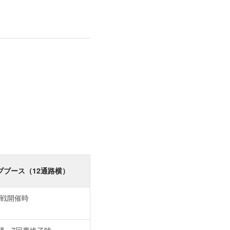
ブブース（12通路横）
式戦開催時
門～7回裏終了時