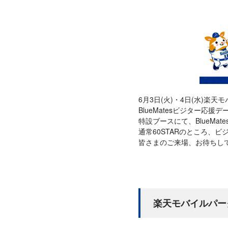
6月3日(火)・4日(水)
BlueMatesビジター応援
特設ブースにて、BlueMa
通常60STARのところ、ビ
皆さまのご来場、お待ちし
楽天モバイルパー