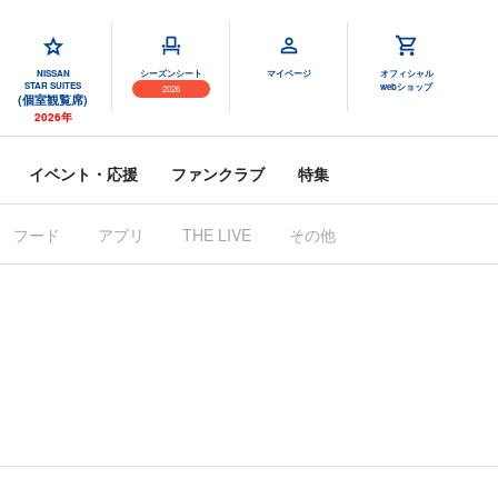
NISSAN
シーズンシート
マイページ
オフィシャル
STAR SUITES
webショップ
2026
(個室観覧席)
2026年
イベント・応援
ファンクラブ
特集
フード
アプリ
その他
THE LIVE