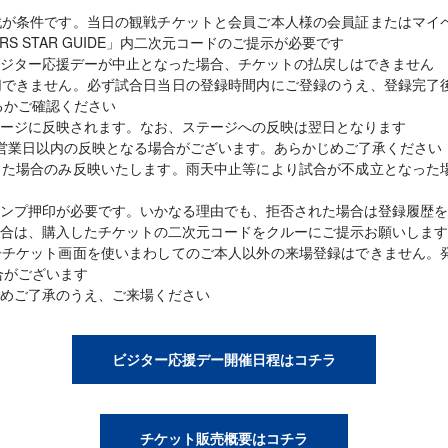
戦が条件です。当日の観戦チケットと会員ご本人様の会員証またはマイ
RS STAR GUIDE」内二次元コードのご提示が必要です
ジター応援デーが中止となった場合、チケットの払戻しはできません
切できません。必ず試合日当日の登録時間内にご登録のうえ、登録完了
るかご確認ください
ージに反映されます。なお、ステージへの反映は翌日となります
営業日以内の反映となる場合がございます。あらかじめご了承ください
した場合のみ反映いたします。雨天中止等により試合が不成立となった
ンプ押印が必要です。いかなる理由でも、拒否された場合は登録履歴を
合は、購入したチケットの二次元コードをクルーにご提示お願いします
子チケット画面を使いまわしてのご本人以外の来場登録はできません。
合がございます
めご了承のうえ、ご来場ください
ビジター応援デー開催日程はコチラ
チケット販売概要はコチラ