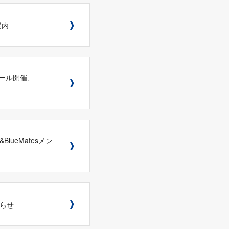
案内
ーセール開催、
lueMatesメン
知らせ