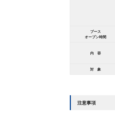
ブース
オープン時間
内 容
対 象
注意事項