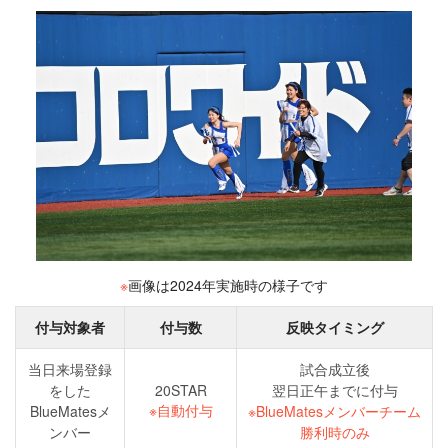
※
画像は2024年実施時の様子です
付与対象者
付与数
反映タイミング
当日来場登録
試合成立後
をした
20STAR
翌日正午までに付与
※自動付与
BlueMatesメ
※BlueMatesメンバーチーム
ンバー
勝利時のみ