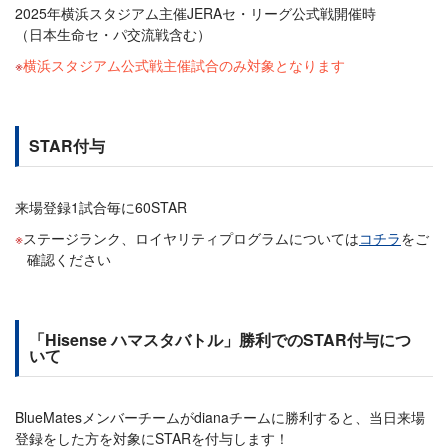
2025年横浜スタジアム主催JERAセ・リーグ公式戦開催時
（日本生命セ・パ交流戦含む）
横浜スタジアム公式戦主催試合のみ対象となります
STAR付与
来場登録1試合毎に60STAR
ステージランク、ロイヤリティプログラムについては
コチラ
をご
確認ください
「Hisense ハマスタバトル」勝利でのSTAR付与につ
いて
BlueMatesメンバーチームがdianaチームに勝利すると、当日来場
登録をした方を対象にSTARを付与します！