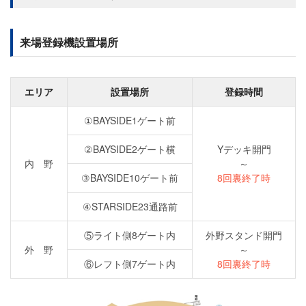
来場登録機設置場所
エリア
設置場所
登録時間
①BAYSIDE1ゲート前
②BAYSIDE2ゲート横
Yデッキ開門
内 野
～
③BAYSIDE10ゲート前
8回裏終了時
④STARSIDE23通路前
⑤ライト側8ゲート内
外野スタンド開門
外 野
～
⑥レフト側7ゲート内
8回裏終了時