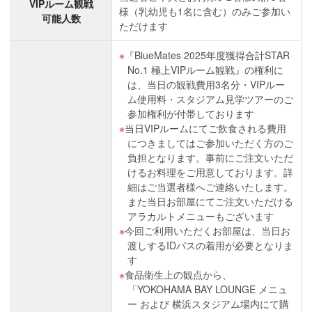
VIPルーム観戦
様（乳幼児も1名に含む）のみご参加い
可能人数
ただけます
『BlueMates 2025年度獲得合計STAR
No.1 極上VIPルーム観戦』の権利に
は、当日の観戦費用3名分・VIPルー
ム使用料・スタジアム見学ツアーのご
参加権利が付帯しております
当日VIPルームにてご飲食される費用
につきましてはご参加いただく方のご
負担となります。事前にご注文いただ
けるお料理をご用意しております。詳
細はご当選者様へご連絡いたします。
また当日お部屋にてご注文いただける
アラカルトメニューもございます
今回ご利用いただくお部屋は、当日お
渡しするIDパスの着用が必要となりま
す
食品衛生上の観点から、
「YOKOHAMA BAY LOUNGE メニュ
ー および 横浜スタジアム場内にて購