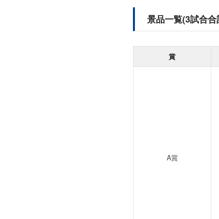
景品一覧(3試合合
賞
A賞