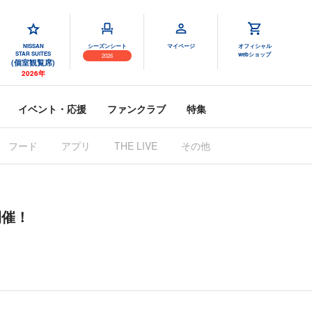
NISSAN
シーズンシート
マイページ
オフィシャル
STAR SUITES
webショップ
2026
(個室観覧席)
2026年
イベント・応援
ファンクラブ
特集
フード
アプリ
THE LIVE
その他
開催！