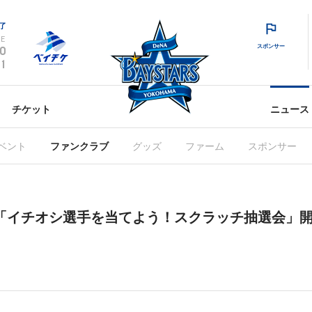
了
E
スポンサー
0
1
チケット
ニュース
ベント
ファンクラブ
グッズ
ファーム
スポンサー
28(木)「イチオシ選手を当てよう！スクラッチ抽選会」