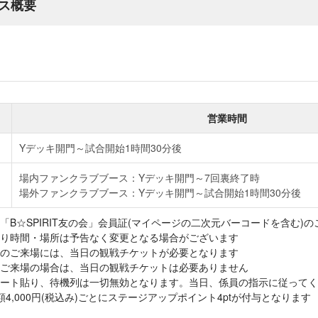
ス概要
営業時間
Yデッキ開門～試合開始1時間30分後
場内ファンクラブブース：Yデッキ開門～7回裏終了時
場外ファンクラブブース：Yデッキ開門～試合開始1時間30分後
B☆SPIRIT友の会」会員証(マイページの二次元バーコードを含む)
り時間・場所は予告なく変更となる場合がございます
のご来場には、当日の観戦チケットが必要となります
ご来場の場合は、当日の観戦チケットは必要ありません
シート貼り、待機列は一切無効となります。当日、係員の指示に従ってく
4,000円(税込み)ごとにステージアップポイント4ptが付与となります