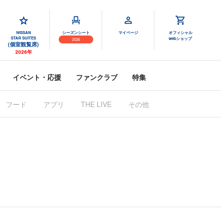
NISSAN
シーズンシート
マイページ
オフィシャル
STAR SUITES
webショップ
2026
(個室観覧席)
2026年
イベント・応援
ファンクラブ
特集
フード
アプリ
その他
THE LIVE