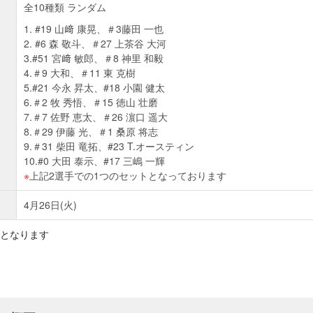
全10種類 ランダム
1. #19 山﨑 康晃、＃3藤田 一也
2. #6 森 敬斗、＃27 上茶谷 大河
3.#51 宮﨑 敏郎、＃8 神里 和毅
4.＃9 大和、＃11 東 克樹
5.#21 今永 昇太、#18 小園 健太
6.＃2 牧 秀悟、＃15 徳山 壮磨
7.＃7 佐野 恵太、＃26 濵口 遥大
8.＃29 伊藤 光、＃1 桑原 将志
9.＃31 柴田 竜拓、#23 T.オースティン
10.#0 大田 泰示、#17 三嶋 一輝
上記2選手での1つのセットとなっております
4月26日(火)
となります