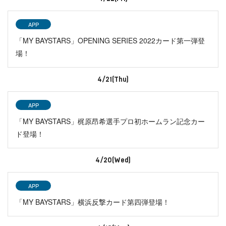
APP
「MY BAYSTARS」OPENING SERIES 2022カード第一弾登
場！
4/21(Thu)
APP
「MY BAYSTARS」梶原昂希選手プロ初ホームラン記念カー
ド登場！
4/20(Wed)
APP
「MY BAYSTARS」横浜反撃カード第四弾登場！