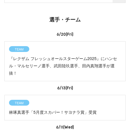
選手・チーム
6/20(Fri)
TEAM
『レクザム フレッシュオールスターゲーム2025』にハンセ
ル・マルセリーノ選手、武田陸玖選手、田内真翔選手が選
抜！
6/13(Fri)
TEAM
林琢真選手「5月度スカパー！サヨナラ賞」受賞
6/11(Wed)