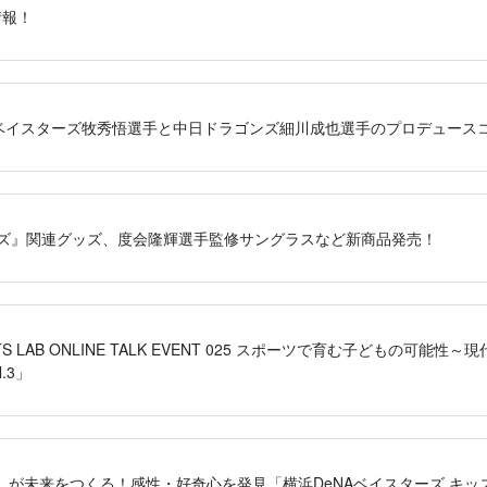
情報！
eNAベイスターズ牧秀悟選手と中日ドラゴンズ細川成也選手のプロデュー
リーズ』関連グッズ、度会隆輝選手監修サングラスなど新商品発売！
ORTS LAB ONLINE TALK EVENT 025 スポーツで育む子どもの可
.3」
」が未来をつくる！感性・好奇心を発見「横浜DeNAベイスターズ キッ