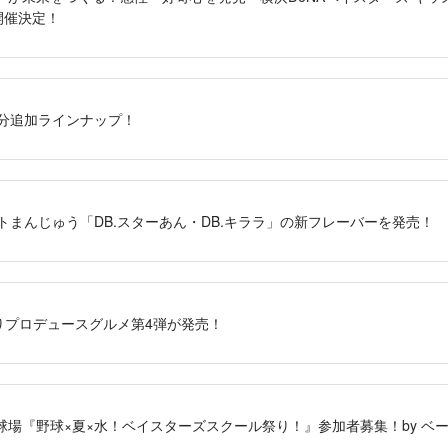
」開催決定！
月分追加ラインナップ！
コットまんじゅう「DB.スターあん・DB.キララ」の新フレーバーを発売！
ARよりプロデュースグルメ第4弾が発売！
公園野球場『野球×夏×水！ベイスターズスクール祭り！』参加者募集！by 