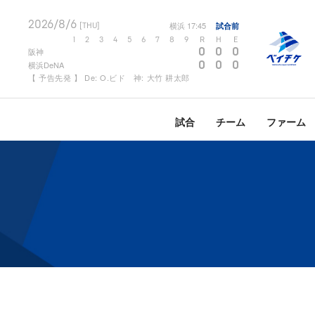
2026/8/6
横浜
17:45
試合前
[THU]
1
2
3
4
5
6
7
8
9
R
H
E
0
0
0
阪神
0
0
0
横浜DeNA
【 予告先発 】 De: O.ビド 神: 大竹 耕太郎
試合
チーム
ファーム