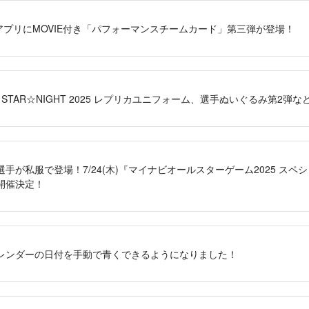
RS」アプリにMOVIE付き「パフォーマンスチームカード」第三弾が登場！
AMA STAR☆NIGHT 2025 レプリカユニフォーム、選手ぬいぐるみ第2
が私服で登場！7/24(木)『マイナビオールスターゲーム2025 スペシャルステ
開催決定！
E』カレンダーの日付を手動で青くできるようになりました！