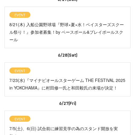
EVENT
8/21(木) 入船公園野球場『野球×夏×水！ベイスターズスクー
ル祭り！』参加者募集！by ベースボール&プレイボールスク
ール
6/28(Sat)
EVENT
7/23(水)『マイナビオールスターゲーム THE FESTIVAL 2025
in YOKOHAMA』に村田修一氏と和田毅氏の来場が決定！
6/27(Fri)
EVENT
7/5(土)、6(日) 試合前に練習見学の為のスタンド開放を実