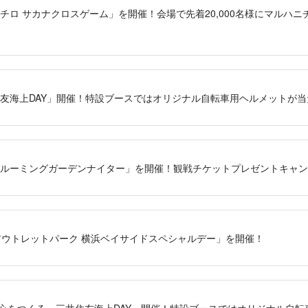
ルハニチロ サカナクロスゲーム」を開催！会場で先着20,000名様にマルハ
三井住友海上DAY」開催！特設ブースではオリジナル自転車用ヘルメットが当
住宅ブルーミングガーデンナイター」を開催！観戦チケットプレゼントキャ
三井アウトレットパーク 横浜ベイサイドスペシャルデー」を開催！
来の安心をつくる～三井住友海上DAY」開催！特設ブースではオリジナル自