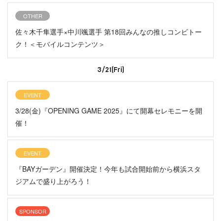
OTHER
佐々木千隼選手×中川颯選手 第18回みんなの推しコンビトー
ク！＜モバイルコンテンツ＞
3/21(Fri)
EVENT
3/28(金)『OPENING GAME 2025』にて開幕セレモニーを開
催！
EVENT
『BAYガーデン』開催決定！今年も試合開始前から横浜スタ
ジアムで盛り上がろう！
SPONSOR