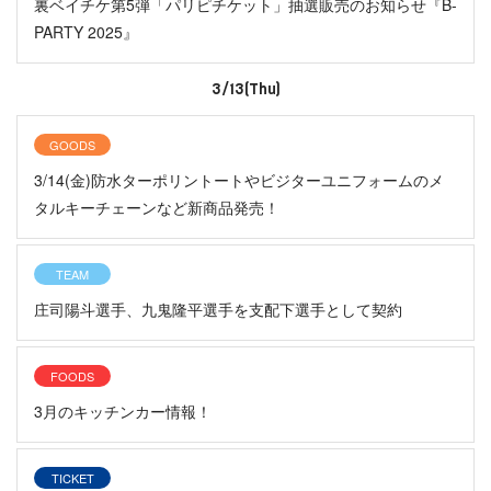
裏ベイチケ第5弾「パリピチケット」抽選販売のお知らせ『B-
PARTY 2025』
3/13(Thu)
GOODS
3/14(金)防水ターポリントートやビジターユニフォームのメ
タルキーチェーンなど新商品発売！
TEAM
庄司陽斗選手、九鬼隆平選手を支配下選手として契約
FOODS
3月のキッチンカー情報！
TICKET