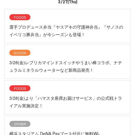
3/27(Thu)
FOODS
選手プロデュース弁当『ヤスアキの守護神弁当』『サノスの
イベリコ豚弁当』が今シーズンも登場！
GOODS
3/28(金)レプリカマインドスイッチやうまい棒コラボ、ナチ
ュラルミネラルウォーターなど新商品発売！
FOODS
3/28(金)より「ハマスタ座席お届けサービス」の公式戦トラ
イアル実施決定！
OTHER
横浜スタジアム DeNA Payブース付近に無料Wi-