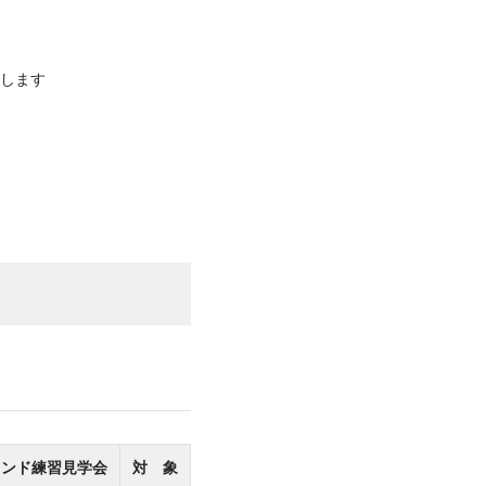
します
タンド練習見学会
対 象