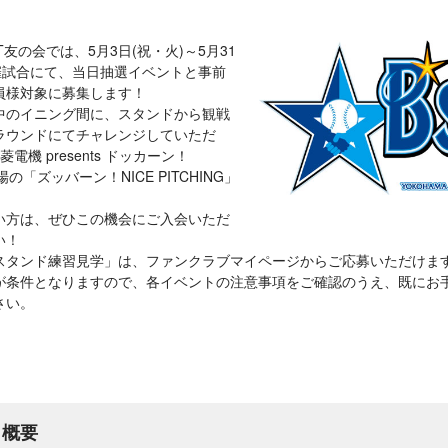
T友の会では、5月3日(祝・火)～5月31
催試合にて、当日抽選イベントと事前
員様対象に募集します！
中のイニング間に、スタンドから観戦
ラウンドにてチャレンジしていただ
機 presents ドッカーン！
場の「ズッバーン！NICE PITCHING」
い方は、ぜひこの機会にご入会いただ
い！
スタンド練習見学」は、ファンクラブマイページからご応募いただけま
が条件となりますので、各イベントの注意事項をご確認のうえ、既にお
さい。
 概要