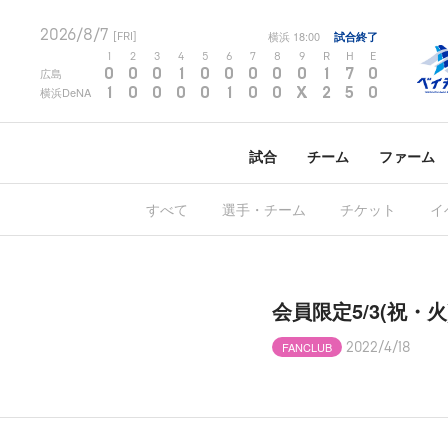
2026/8/7
横浜
18:00
試合終了
[FRI]
1
2
3
4
5
6
7
8
9
R
H
E
0
0
0
1
0
0
0
0
0
1
7
0
広島
1
0
0
0
0
1
0
0
X
2
5
0
横浜DeNA
試合
チーム
ファーム
すべて
選手・チーム
チケット
イ
会員限定5/3(祝・
FANCLUB
2022/4/18