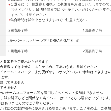
当選者には、抽選券と引換えに参加券をお渡しいたしますので
換えください。締切時間までにお引換えいただけなかった場合
すのでご注意ください
集合時間は試合中となりますのでご注意ください
2回表終了時
1回裏終了時
場外バックスクリーン下「DREAM GATE」前
3回裏終了時
2回裏終了時
と参加券をご提示いただきます
合観戦はできません。あらかじめご了承のうえご参加ください
イヒール・スパイク、また脱げやすいサンダルでのご参加はできません
します）
煙はできません
できません
以外のチームユニフォーム等を着用してのイベント参加はできません
り、試合開催などと関係なく当イベントは中止となる場合がございます
等はありませんのでご了承ください
が球団公式製作物等に使用される場合があります。ご了承の上、ご参加