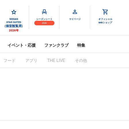
NISSAN
シーズンシート
マイページ
オフィシャル
STAR SUITES
webショップ
2026
(個室観覧席)
2026年
イベント・応援
ファンクラブ
特集
フード
アプリ
THE LIVE
その他