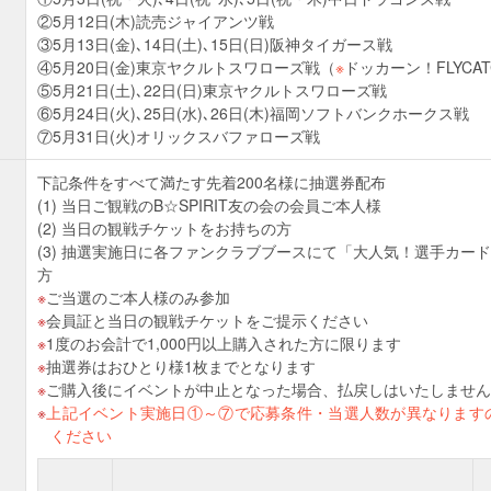
②5月12日(木)読売ジャイアンツ戦
③5月13日(金)､14日(土)､15日(日)阪神タイガース戦
④5月20日(金)東京ヤクルトスワローズ戦（
※
ドッカーン！FLYCA
⑤5月21日(土)､22日(日)東京ヤクルトスワローズ戦
⑥5月24日(火)､25日(水)､26日(木)福岡ソフトバンクホークス戦
⑦5月31日(火)オリックスバファローズ戦
下記条件をすべて満たす先着200名様に抽選券配布
(1) 当日ご観戦のB☆SPIRIT友の会の会員ご本人様
(2) 当日の観戦チケットをお持ちの方
(3) 抽選実施日に各ファンクラブブースにて「大人気！選手カード」
方
ご当選のご本人様のみ参加
会員証と当日の観戦チケットをご提示ください
1度のお会計で1,000円以上購入された方に限ります
抽選券はおひとり様1枚までとなります
ご購入後にイベントが中止となった場合、払戻しはいたしません
上記イベント実施日①～⑦で応募条件・当選人数が異なります
ください