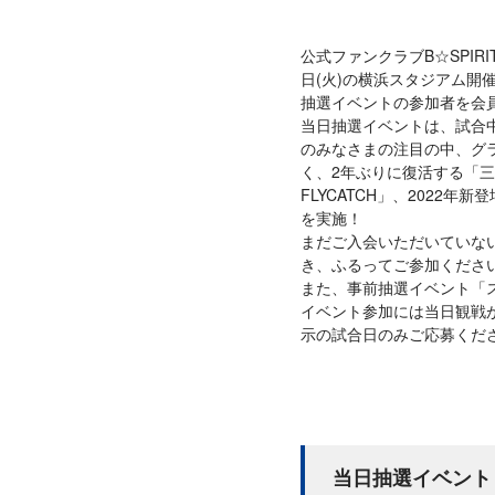
公式ファンクラブB☆SPIRI
日(火)の横浜スタジアム開
抽選イベントの参加者を会
当日抽選イベントは、試合
のみなさまの注目の中、グ
く、2年ぶりに復活する「三菱電
FLYCATCH」、2022年新登
を実施！
まだご入会いただいていな
き、ふるってご参加くださ
また、事前抽選イベント「
イベント参加には当日観戦
示の試合日のみご応募くだ
当日抽選イベント