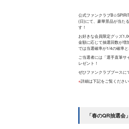
公式ファンクラブB☆SPIRI
(日)にて、豪華景品が当た
す！
お好きな会員限定グッズ1,
金額に応じて抽選回数が増加
では当選確率が1/4の確率
ご当選者には「選手直筆サ
レゼント！
ぜひファンクラブブースに
詳細は下記をご覧ください
「春のQR抽選会