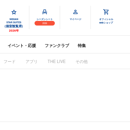
NISSAN
シーズンシート
マイページ
オフィシャル
STAR SUITES
webショップ
2026
(個室観覧席)
2026年
イベント・応援
ファンクラブ
特集
フード
アプリ
その他
THE LIVE