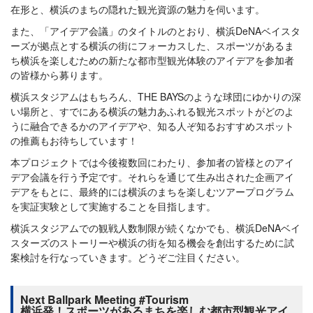
在形と、横浜のまちの隠れた観光資源の魅力を伺います。
また、「アイデア会議」のタイトルのとおり、横浜DeNAベイスタ
ーズが拠点とする横浜の街にフォーカスした、スポーツがあるま
ち横浜を楽しむための新たな都市型観光体験のアイデアを参加者
の皆様から募ります。
横浜スタジアムはもちろん、THE BAYSのような球団にゆかりの深
い場所と、すでにある横浜の魅力あふれる観光スポットがどのよ
うに融合できるかのアイデアや、知る人ぞ知るおすすめスポット
の推薦もお待ちしています！
本プロジェクトでは今後複数回にわたり、参加者の皆様とのアイ
デア会議を行う予定です。それらを通じて生み出された企画アイ
デアをもとに、最終的には横浜のまちを楽しむツアープログラム
を実証実験として実施することを目指します。
横浜スタジアムでの観戦人数制限が続くなかでも、横浜DeNAベイ
スターズのストーリーや横浜の街を知る機会を創出するために試
案検討を行なっていきます。どうぞご注目ください。
Next Ballpark Meeting #Tourism
横浜発！スポーツがあるまちを楽しむ都市型観光アイ