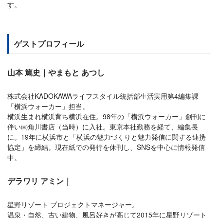
す。
ゲストプロフィール
山本 篤史｜やまもと あつし
株式会社KADOKAWAライフスタイル統括部生活実用第4編集課
「横浜ウォーカー」担当。
横浜生まれ横浜育ち横浜在住。98年の「横浜ウォーカー」創刊に
伴い㈱角川書店（当時）に入社。東京本社勤務を経て、編集長
に。19年に横浜市と「横浜の魅力づくりと魅力発信に関する連携
協定」を締結。現在紙での発行を休刊し、SNSを中心に情報発信
中。
デラワリ アミン｜
星野リゾート プロジェクトマネージャー。
温泉・自然、古い建物、風呂好きが高じて2015年に星野リゾート