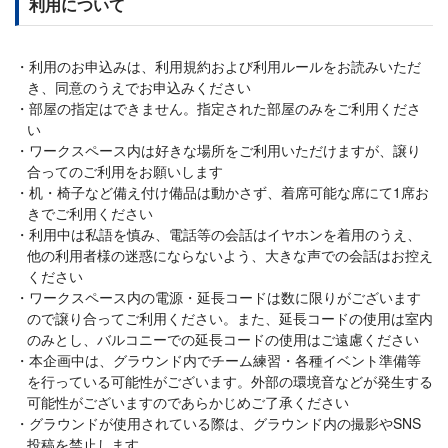
利用について
利用のお申込みは、利用規約および利用ルールをお読みいただ
き、同意のうえでお申込みください
部屋の指定はできません。指定された部屋のみをご利用くださ
い
ワークスペース内は好きな場所をご利用いただけますが、譲り
合ってのご利用をお願いします
机・椅子など備え付け備品は動かさず、着席可能な席にて1席お
きでご利用ください
利用中は私語を慎み、電話等の会話はイヤホンを着用のうえ、
他の利用者様の迷惑にならないよう、大きな声での会話はお控え
ください
ワークスペース内の電源・延長コードは数に限りがございます
ので譲り合ってご利用ください。また、延長コードの使用は室内
のみとし、バルコニーでの延長コードの使用はご遠慮ください
本企画中は、グラウンド内でチーム練習・各種イベント準備等
を行っている可能性がございます。外部の環境音などが発生する
可能性がございますのであらかじめご了承ください
グラウンドが使用されている際は、グラウンド内の撮影やSNS
投稿を禁止します